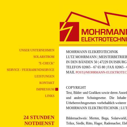
UNSER UNTERNEHMEN
MOHRMANN ELEKRTOTECHNIK
SOLARSTROM
LUTZ MOHRMANN | MEISTERBETRIE
IN DEN BÄNDEN 50 | 47229 DUISBURG
"E-CHECK"
TELEFON 02065 - 67 65 80 | FAX 02065 - 
SERVICE / FEIERABENDSERVICE
MAIL
POST@MOHRMANN-ELEKTROTEC
LEISTUNGEN
KONTAKT
COPYRIGHT
IMPRESSUM
Text, Bilder und Grafiken sowie deren Anord
LINKS
und anderer Schutzgesetze. Die Inha
Urheberrechtsgesetzes vorbehaltlich weitere
MOHRMANN ELEKTROTECHNIK | LUTZ 
24 STUNDEN
Bildernachweis: Merten, Bega, Solarworld,
NOTDIENST
Trilux, Siedle, Ritto, Hager, Rademacher, Ele