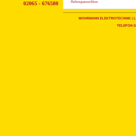
Haftungsausschluss
02065 - 676580
MOHRMANN ELEKTROTECHNIK | LU
TELEFON 020