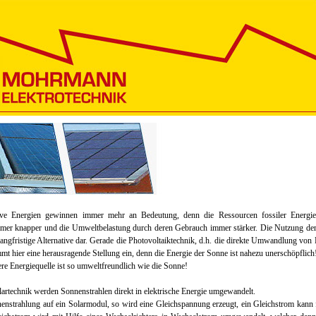
ive Energien gewinnen immer mehr an Bedeutung, denn die Ressourcen fossiler Energi
mer knapper und die Umweltbelastung durch deren Gebrauch immer stärker. Die Nutzung de
e langfristige Alternative dar. Gerade die Photovoltaiktechnik, d.h. die direkte Umwandlung von 
mt hier eine herausragende Stellung ein, denn die Energie der Sonne ist nahezu unerschöpflich
re Energiequelle ist so umweltfreundlich wie die Sonne!
lartechnik werden Sonnenstrahlen direkt in elektrische Energie umgewandelt.
nenstrahlung auf ein Solarmodul, so wird eine Gleichspannung erzeugt, ein Gleichstrom kann f