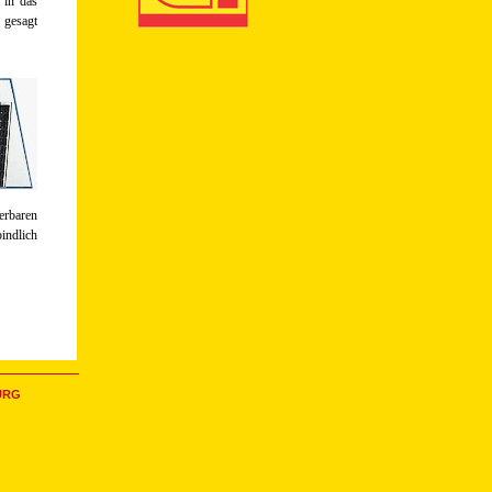
 in das
s gesagt
erbaren
indlich
URG