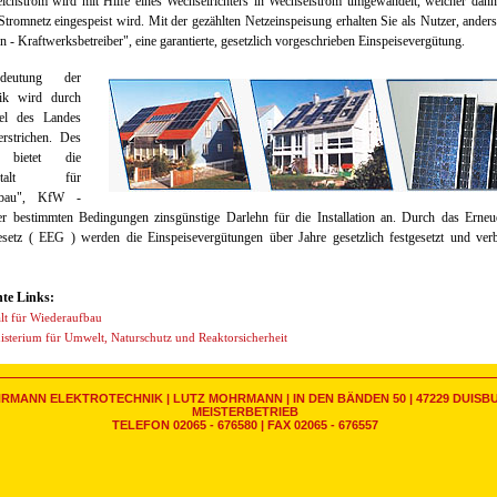
eichstrom wird mit Hilfe eines Wechselrichters in Wechselstrom umgewandelt, welcher dann
 Stromnetz eingespeist wird. Mit der gezählten Netzeinspeisung erhalten Sie als Nutzer, ander
n - Kraftwerksbetreiber", eine garantierte, gesetzlich vorgeschrieben Einspeisevergütung.
deutung der
nik wird durch
tel des Landes
strichen. Des
n bietet die
anstalt für
fbau", KfW -
er bestimmten Bedingungen zinsgünstige Darlehn für die Installation an. Durch das Erneu
esetz ( EEG ) werden die Einspeisevergütungen über Jahre gesetzlich festgesetzt und verb
nte Links:
alt für Wiederaufbau
sterium für Umwelt, Naturschutz und Reaktorsicherheit
RMANN ELEKTROTECHNIK | LUTZ MOHRMANN | IN DEN BÄNDEN 50 | 47229 DUISB
MEISTERBETRIEB
TELEFON 02065 - 676580 | FAX 02065 - 676557