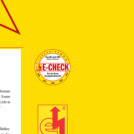
eformen
r Sonne
Licht in
!
ließen.