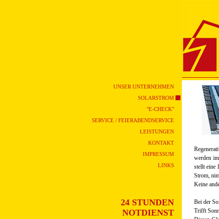
UNSER UNTERNEHMEN
SOLARSTROM
"E-CHECK"
SERVICE / FEIERABENDSERVICE
LEISTUNGEN
KONTAKT
Regenerat
IMPRESSUM
werden im
LINKS
stellt ein
Strom, nim
Keine ande
24 STUNDEN
Bei der So
Trifft Son
NOTDIENST