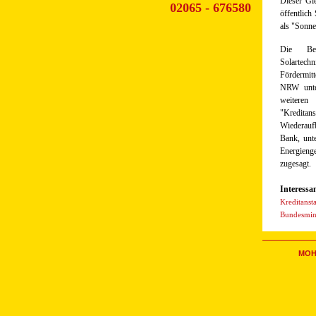
Dieser Gl
02065 - 676580
öffentlich
als "Sonne
Die Be
Solartech
Fördermit
NRW unter
weitere
"Kredit
Wiederau
Bank, unt
Energieng
zugesagt.
Interessa
Kreditanst
Bundesmini
MOH